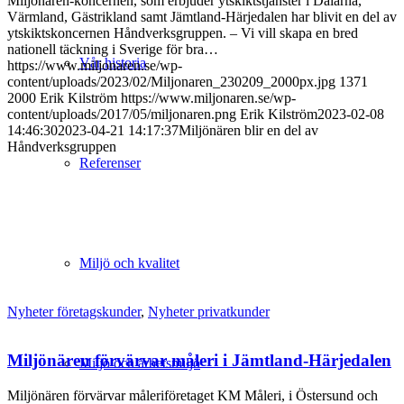
Miljönären-koncernen, som erbjuder ytskiktstjänster i Dalarna,
Värmland, Gästrikland samt Jämtland-Härjedalen har blivit en del av
ytskiktskoncernen Håndverksgruppen. – Vi vill skapa en bred
nationell täckning i Sverige för bra…
Vår historia
https://www.miljonaren.se/wp-
content/uploads/2023/02/Miljonaren_230209_2000px.jpg
1371
2000
Erik Kilström
https://www.miljonaren.se/wp-
content/uploads/2017/05/miljonaren.png
Erik Kilström
2023-02-08
14:46:30
2023-04-21 14:17:37
Miljönären blir en del av
Håndverksgruppen
Referenser
Miljö och kvalitet
Nyheter företagskunder
,
Nyheter privatkunder
Miljönären förvärvar måleri i Jämtland-Härjedalen
Miljö och arbetsmiljö
Miljönären förvärvar måleriföretaget KM Måleri, i Östersund och