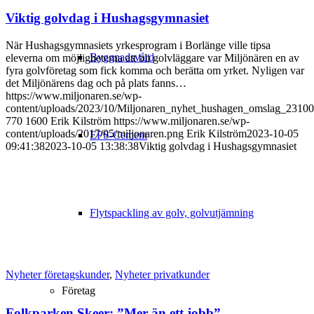
Viktig golvdag i Hushagsgymnasiet
När Hushagsgymnasiets yrkesprogram i Borlänge ville tipsa
Byggnadsvård
eleverna om möjligheterna att bli golvläggare var Miljönären en av
fyra golvföretag som fick komma och berätta om yrket. Nyligen var
det Miljönärens dag och på plats fanns…
https://www.miljonaren.se/wp-
content/uploads/2023/10/Miljonaren_nyhet_hushagen_omslag_23100
770
1600
Erik Kilström
https://www.miljonaren.se/wp-
content/uploads/2017/05/miljonaren.png
Erik Kilström
2023-10-05
EPS-Cement
09:41:38
2023-10-05 13:38:38
Viktig golvdag i Hushagsgymnasiet
Flytspackling av golv, golvutjämning
Nyheter företagskunder
,
Nyheter privatkunder
Företag
Folkparken Skeer: ”Mer än ett jobb”