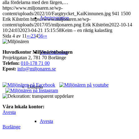
alla fördelarna med den färgen,…
https://www.miljonaren.se/wp-
content/uploads/2022/10/Fargtrycket_KaiKinnunen.jpg
941
1500
Administration
Erik Kilström
https://www.miljonaren.se/wp-
content/uploads/2017/05/miljonaren.png
Erik Kilström
2022-10-14
10:24:03
2023-04-21 15:15:58
Keim – en riktig kalasfärg
Sida 4 av 11
«
‹
2
3
4
5
6
›
»
Huvudkontor Miljönärenbolagen
Visselblåsning
Projektgatan 2, 781 70 Borlänge
Telefon:
010-178 71 00
Epost:
info@miljonaren.se
Dalarna
Våra lokala kontor:
Avesta
Avesta
Borlänge