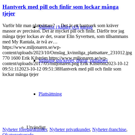
Hantverk med pill och finlir som lockar många
tjejer
Varför blir man plattsättare? ­ – Det är ett hantverk som kräver
Målning i källare och garage
massor av precision. Det är mycket pill och finlir. Därför tror jag
många tjejer lockas av det, svarar Elin Syvertsen, som tillsammans
med My Rantala, är två av…
https://www.miljonaren.se/wp-
content/uploads/2023/10/Omslag_kvinnliga_plattsattare_231012.jpg
770
1600
Erik Kilström
https://www.miljonaren.se/wp-
Målning snickerier, dörrar, radiatorer
content/uploads/2017/05/miljonaren.png
Erik Kilström
2023-10-12
09:51:11
2023-10-12 09:51:38
Hantverk med pill och finlir som
lockar många tjejer
Plattsättning
Utvändigt
Nyheter företagskunder
,
Nyheter privatkunder
,
Nyheter-franchise
,
Okategoriserade