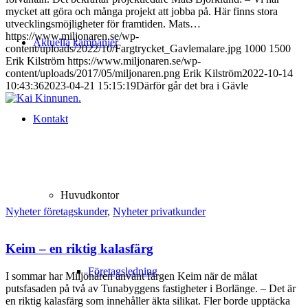
mycket att göra och många projekt att jobba på. Här finns stora
utvecklingsmöjligheter för framtiden. Mats…
https://www.miljonaren.se/wp-
Aktuella kampanjer
content/uploads/2022/10/Fargtrycket_Gavlemalare.jpg
1000
1500
Erik Kilström
https://www.miljonaren.se/wp-
content/uploads/2017/05/miljonaren.png
Erik Kilström
2022-10-14
10:43:36
2023-04-21 15:15:19
Därför går det bra i Gävle
Kontakt
Huvudkontor
Nyheter företagskunder
,
Nyheter privatkunder
Keim – en riktig kalasfärg
Företagsledning
I sommar har Miljönären använt färgen Keim när de målat
putsfasaden på två av Tunabyggens fastigheter i Borlänge. – Det är
en riktig kalasfärg som innehåller äkta silikat. Fler borde upptäcka