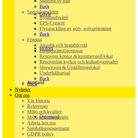
Målning av plåt
Back
Specialområden
Gävle
Byggnadsvård
EPS-Cement
Flytspackling av golv, golvutjämning
Back
Företag
Akustik och brandskydd
Hofors
Bostadsrättsföreningar
Renovera kontor & kommersiell lokal
Renovering kyrkor och kulturbyggnader
Showroom & Utställningslokal
Underhållsavtal
Back
Jämtland
Back
Nyheter
Om oss
Vår historia
Referenser
Miljö och kvalitet
Östersund
Miljö och arbetsmiljö
Arbeta hos oss
Samhällsengagemang
GDPR policy