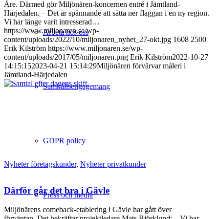
Åre. Därmed gör Miljönären-koncernen entré i Jämtland-
Härjedalen. – Det är spännande att sätta ner flaggan i en ny region.
Vi har länge varit intresserad…
https://www.miljonaren.se/wp-
Arbeta hos oss
content/uploads/2022/10/miljonaren_nyhet_27-okt.jpg
1608
2500
Erik Kilström
https://www.miljonaren.se/wp-
content/uploads/2017/05/miljonaren.png
Erik Kilström
2022-10-27
14:15:15
2023-04-21 15:14:29
Miljönären förvärvar måleri i
Jämtland-Härjedalen
Samhällsengagemang
GDPR policy
Nyheter företagskunder
,
Nyheter privatkunder
Därför går det bra i Gävle
Press och media
Miljönärens comeback-etablering i Gävle har gått över
förväntan. Det bekräftar projektledare Mats Björklund: – Vi har