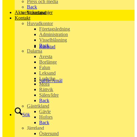
Press och media
Back
Aktuella kampanjer
Värmland
Kontakt
Huvudkontor
Företagsledning
Administration
Visselblåsning
Back
Karlstad
Dalarna
Avesta
Borlänge
Falun
Leksand
Ludvika
Säffle/Åmål
Mora
Rättvik
Sälen/Idre
Back
Gästrikland
Gävle
Sök
Hofors
Back
Jämtland
Östersund