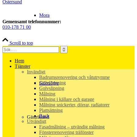
Östersund
Mora
Gemensamt telefonnummer:
010-178 71 00
Scroll to top
Rättvik
Hem
Tjänster
Invändigt
Badrumsrenovering och våtutrymme
Golvläggning
Sälen/Idre
Golvslipning
Målning
Målning i källare och garage
Målning snickerier, dörrar, radiatorer
Plattsättning
Back
Gästrikland
Utvändigt
Fasadmålning – utvändig målning
Fönsterrenovering träfönster