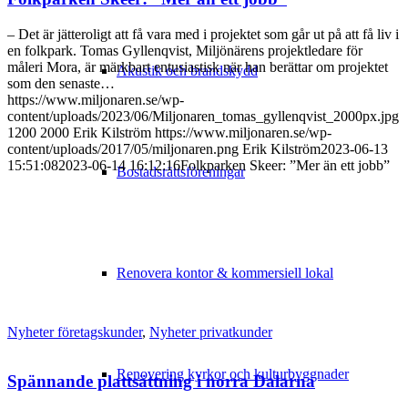
– Det är jätteroligt att få vara med i projektet som går ut på att få liv i
en folkpark. Tomas Gyllenqvist, Miljönärens projektledare för
måleri Mora, är märkbart entusiastisk när han berättar om projektet
Akustik och brandskydd
som den senaste…
https://www.miljonaren.se/wp-
content/uploads/2023/06/Miljonaren_tomas_gyllenqvist_2000px.jpg
1200
2000
Erik Kilström
https://www.miljonaren.se/wp-
content/uploads/2017/05/miljonaren.png
Erik Kilström
2023-06-13
15:51:08
2023-06-14 16:12:16
Folkparken Skeer: ”Mer än ett jobb”
Bostadsrättsföreningar
Renovera kontor & kommersiell lokal
Nyheter företagskunder
,
Nyheter privatkunder
Renovering kyrkor och kulturbyggnader
Spännande plattsättning i norra Dalarna