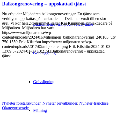
Balkongrenovering – uppskattad tjänst
Nu erbjuder Miljönären balkongrenoveringar. En tjänst som
verkligen uppskattas på marknaden. – Detta har vuxit till en stor
grej. Vi kör hela programmet, säger Kai Kinnunen, projektledare på
Badrumsrenovering och våtutrymme
Miljönären. Miljönären har varit…
https://www.miljonaren.se/wp-
content/uploads/2024/01/Miljonaren_balkongrenovering_240103_utv
750
1559
Erik Kilström
https://www.miljonaren.se/wp-
content/uploads/2017/05/miljonaren.png
Erik Kilström
2024-01-03
13:09:57
2024-01-03 13:21:41
Balkongrenovering – uppskattad
Golvläggning
tjänst
Golvslipning
Nyheter företagskunder
,
Nyheter privatkunder
,
Nyheter-franchise
,
Okategoriserade
Målning