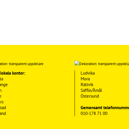
 lokala kontor:
Ludvika
ta
Mora
änge
Rättvik
n
Säffle/Åmål
e
Östersund
rs
stad
Gemensamt telefonnumme
and
010-178 71 00