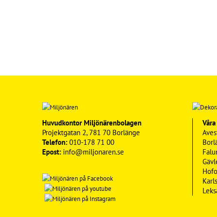
Huvudkontor Miljönärenbolagen
Våra
Projektgatan 2, 781 70 Borlänge
Aves
Telefon:
010-178 71 00
Borl
Epost:
info@miljonaren.se
Falu
Gävl
Hofo
Karl
Leks