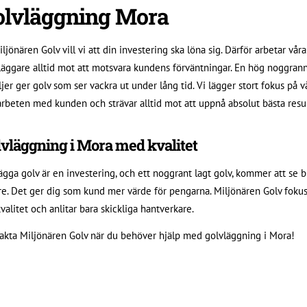
olvläggning Mora
ljönären Golv vill vi att din investering ska löna sig. Därför arbetar våra
läggare alltid mot att motsvara kundens förväntningar. En hög noggran
ljer ger golv som ser vackra ut under lång tid. Vi lägger stort fokus på v
rbeten med kunden och strävar alltid mot att uppnå absolut bästa resul
vläggning i Mora med kvalitet
lägga golv är en investering, och ett noggrant lagt golv, kommer att se 
re. Det ger dig som kund mer värde för pengarna. Miljönären Golv fokus
valitet och anlitar bara skickliga hantverkare.
akta Miljönären Golv när du behöver hjälp med golvläggning i Mora!