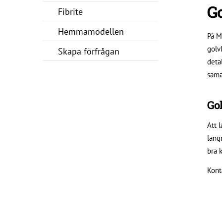
G
Fibrite
Hemmamodellen
På Mi
golv
Skapa förfrågan
deta
sama
Gol
Att 
läng
bra k
Kont