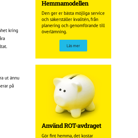
Hemma­modellen
Den ger er bästa möjliga service
och säkerställer kvalitén, från
planering och genomförande till
nhet kring
överlämning.
åra
Läs mer
tat.
bra ut ännu
erar på
Använd ROT-avdraget
Gör fint hemma, det kostar