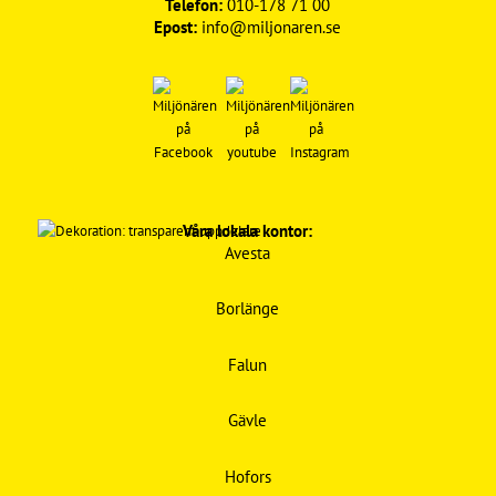
Telefon:
010-178 71 00
Epost:
info@miljonaren.se
Våra lokala kontor:
Avesta
Borlänge
Falun
Gävle
Hofors