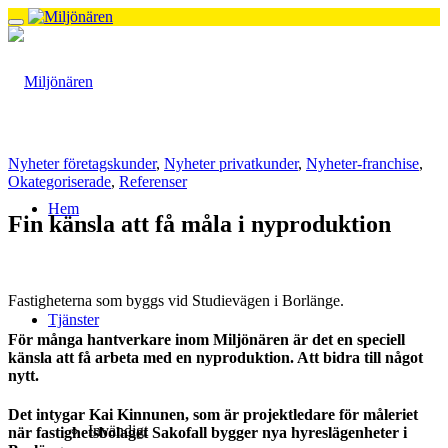
Nyheter företagskunder
,
Nyheter privatkunder
,
Nyheter-franchise
,
Okategoriserade
,
Referenser
Hem
Fin känsla att få måla i nyproduktion
Fastigheterna som byggs vid Studievägen i Borlänge.
Tjänster
För många hantverkare inom Miljönären är det en speciell
känsla att få arbeta med en nyproduktion. Att bidra till något
nytt.
Det intygar Kai Kinnunen, som är projektledare för måleriet
Invändigt
när fastighetsbolaget Sakofall bygger nya hyreslägenheter i