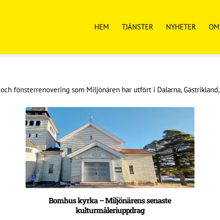
HEM
TJÄNSTER
NYHETER
OM
 och fönsterrenovering som Miljönären har utfört i Dalarna, Gästrikland
Bomhus kyrka – Miljönärens senaste
kulturmåleriuppdrag