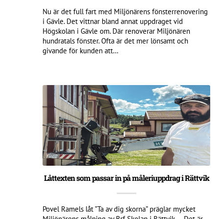
Nu är det full fart med Miljönärens fönsterrenovering
i Gävle. Det vittnar bland annat uppdraget vid
Högskolan i Gävle om. Där renoverar Miljönären
hundratals fönster. Ofta är det mer lönsamt och
givande för kunden att…
Låttexten som passar in på måleriuppdrag i Rättvik
Povel Ramels låt ”Ta av dig skorna” präglar mycket
Miljönärens målning av Brf Skolan i Rättvik. – Det är