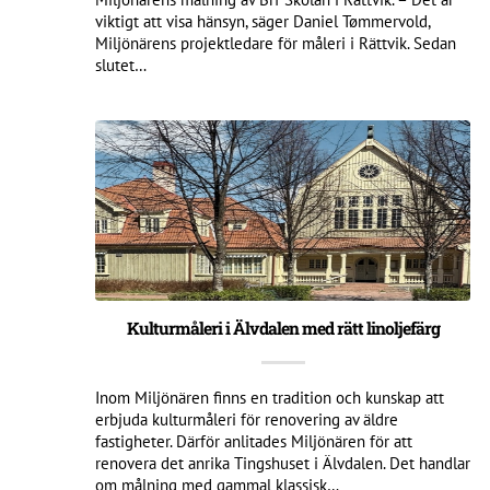
viktigt att visa hänsyn, säger Daniel Tømmervold,
Miljönärens projektledare för måleri i Rättvik. Sedan
slutet…
Kulturmåleri i Älvdalen med rätt linoljefärg
Inom Miljönären finns en tradition och kunskap att
erbjuda kulturmåleri för renovering av äldre
fastigheter. Därför anlitades Miljönären för att
renovera det anrika Tingshuset i Älvdalen. Det handlar
om målning med gammal klassisk…