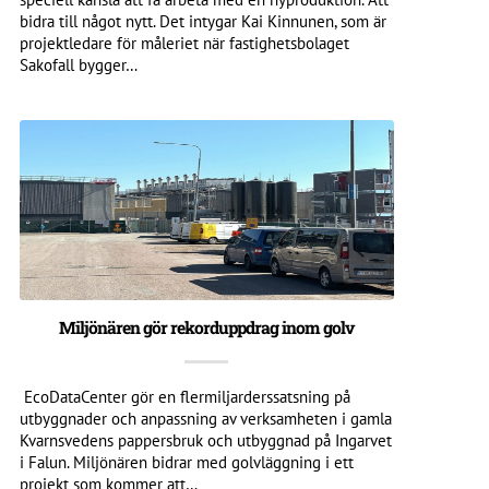
bidra till något nytt. Det intygar Kai Kinnunen, som är
projektledare för måleriet när fastighetsbolaget
Sakofall bygger…
Miljönären gör rekorduppdrag inom golv
EcoDataCenter gör en flermiljarderssatsning på
utbyggnader och anpassning av verksamheten i gamla
Kvarnsvedens pappersbruk och utbyggnad på Ingarvet
i Falun. Miljönären bidrar med golvläggning i ett
projekt som kommer att…