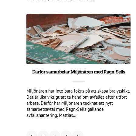
Därför samarbetar Miljönären med Ragn-Sells
Miljönären har inte bara fokus på att skapa bra ytskikt.
Det är lika viktigt att ta hand om avfallet efter utfört
arbete. Därför har Miljönären tecknat ett nytt
samarbetsavtal med Ragn-Sells gällande
avfallshantering. Mattias…
1
2
3
4
5