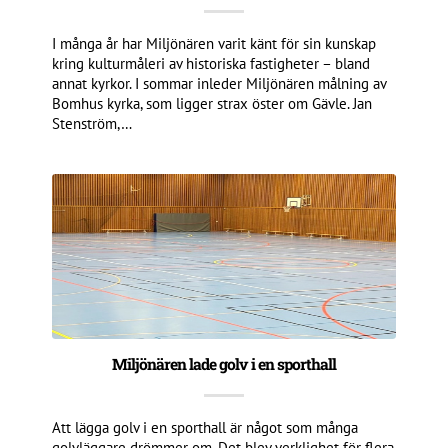
I många år har Miljönären varit känt för sin kunskap
kring kulturmåleri av historiska fastigheter – bland
annat kyrkor. I sommar inleder Miljönären målning av
Bomhus kyrka, som ligger strax öster om Gävle. Jan
Stenström,…
Miljönären lade golv i en sporthall
Att lägga golv i en sporthall är något som många
golvläggare drömmer om. Det blev verklighet för flera