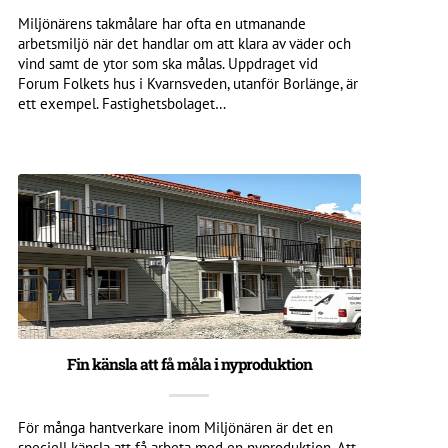
Miljönärens takmålare har ofta en utmanande
arbetsmiljö när det handlar om att klara av väder och
vind samt de ytor som ska målas. Uppdraget vid
Forum Folkets hus i Kvarnsveden, utanför Borlänge, är
ett exempel. Fastighetsbolaget…
Fin känsla att få måla i nyproduktion
För många hantverkare inom Miljönären är det en
speciell känsla att få arbeta med en nyproduktion. Att