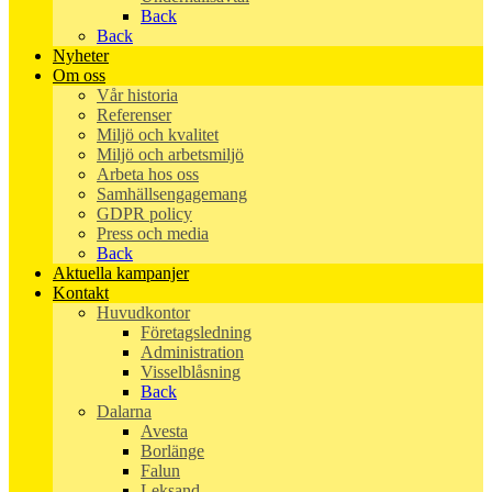
Back
Back
Nyheter
Om oss
Vår historia
Referenser
Miljö och kvalitet
Miljö och arbetsmiljö
Arbeta hos oss
Samhällsengagemang
GDPR policy
Press och media
Back
Aktuella kampanjer
Kontakt
Huvudkontor
Företagsledning
Administration
Visselblåsning
Back
Dalarna
Avesta
Borlänge
Falun
Leksand