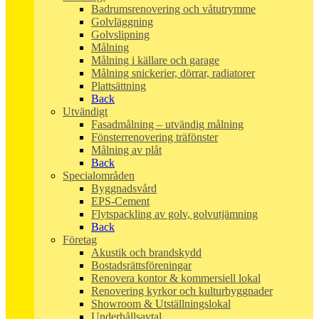
Badrumsrenovering och våtutrymme
Golvläggning
Golvslipning
Målning
Målning i källare och garage
Målning snickerier, dörrar, radiatorer
Plattsättning
Back
Utvändigt
Fasadmålning – utvändig målning
Fönsterrenovering träfönster
Målning av plåt
Back
Specialområden
Byggnadsvård
EPS-Cement
Flytspackling av golv, golvutjämning
Back
Företag
Akustik och brandskydd
Bostadsrättsföreningar
Renovera kontor & kommersiell lokal
Renovering kyrkor och kulturbyggnader
Showroom & Utställningslokal
Underhållsavtal