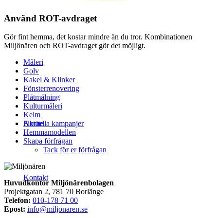
Använd ROT-avdraget
Gör fint hemma, det kostar mindre än du tror. Kombinationen
Miljönären och ROT-avdraget gör det möjligt.
Måleri
Golv
Kakel & Klinker
Fönsterrenovering
Plåtmålning
Kulturmåleri
Keim
Aktuella kampanjer
Fibrite
Hemmamodellen
Skapa förfrågan
Tack för er förfrågan
Kontakt
Huvudkontor Miljönärenbolagen
Projektgatan 2, 781 70 Borlänge
Telefon:
010-178 71 00
Epost:
info@miljonaren.se