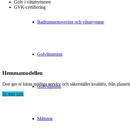
Golv i våtutrymmen
GVK-certifiering
Badrumsrenovering och våtutrymme
Golvläggning
Hemma­modellen
Den ger er bästa möjliga service och säkerställer kvalitén, från plane
Golvslipning
Se mer info
Målning