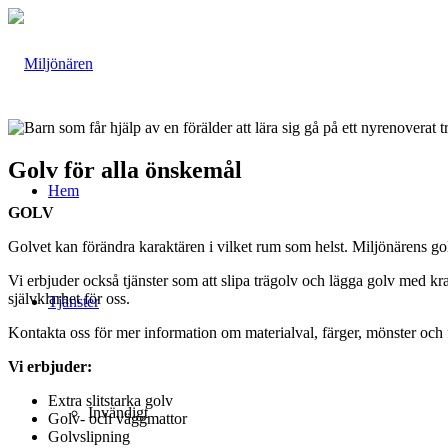
Golv för alla önskemål
Hem
GOLV
Golvet kan förändra karaktären i vilket rum som helst. Miljönärens gol
Vi erbjuder också tjänster som att slipa trägolv och lägga golv med k
självklarhet för oss.
Tjänster
Kontakta oss för mer information om materialval, färger, mönster och fo
Vi erbjuder:
Extra slitstarka golv
Invändigt
Golv- och väggmattor
Golvslipning