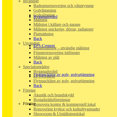
Invändigt
Badrumsrenovering och våtutrymme
Golvläggning
Golvslipning
Byggnadsvård
Målning
Målning i källare och garage
Målning snickerier, dörrar, radiatorer
Plattsättning
Back
Utvändigt
EPS-Cement
Fasadmålning – utvändig målning
Fönsterrenovering träfönster
Målning av plåt
Back
Specialområden
Byggnadsvård
Flytspackling av golv, golvutjämning
EPS-Cement
Flytspackling av golv, golvutjämning
Back
Företag
Akustik och brandskydd
Bostadsrättsföreningar
Företag
Renovera kontor & kommersiell lokal
Renovering kyrkor och kulturbyggnader
Showroom & Utställningslokal