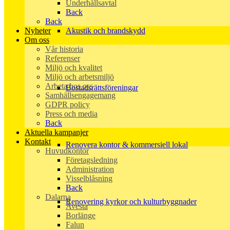
Underhållsavtal
Back
Back
Nyheter
Akustik och brandskydd
Om oss
Vår historia
Referenser
Miljö och kvalitet
Miljö och arbetsmiljö
Arbeta hos oss
Bostadsrättsföreningar
Samhällsengagemang
GDPR policy
Press och media
Back
Aktuella kampanjer
Kontakt
Renovera kontor & kommersiell lokal
Huvudkontor
Företagsledning
Administration
Visselblåsning
Back
Dalarna
Renovering kyrkor och kulturbyggnader
Avesta
Borlänge
Falun