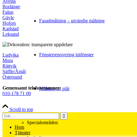
Avesta
Borlänge
Falun
Gävle
Fasadmålning – utvändig målning
Hofors
Karlstad
Leksand
Fönsterrenovering träfönster
Ludvika
Mora
Rättvik
Säffle/Åmål
Östersund
Gemensamt telefonnummer:
Målning av plåt
010-178 71 00
Scroll to top
Specialområden
Hem
Tjänster