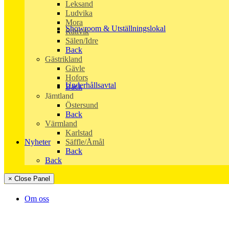
Leksand
Ludvika
Mora
Showroom & Utställningslokal
Rättvik
Sälen/Idre
Back
Gästrikland
Gävle
Hofors
Underhållsavtal
Back
Jämtland
Östersund
Back
Värmland
Karlstad
Säffle/Åmål
Nyheter
Back
Back
× Close Panel
Om oss