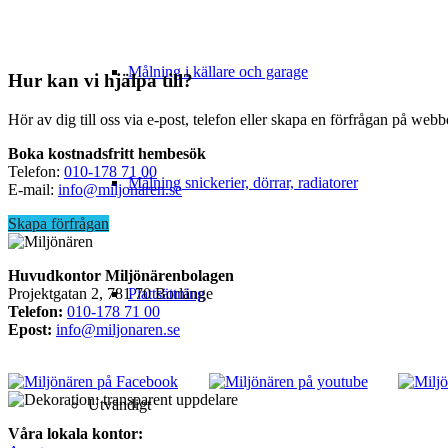
Målning i källare och garage
Hur kan vi hjälpa till?
Hör av dig till oss via e-post, telefon eller skapa en förfrågan på webb
Boka kostnadsfritt hembesök
Telefon:
010-178 71 00
Målning snickerier, dörrar, radiatorer
E-mail:
info@miljonaren.se
Skapa förfrågan
Huvudkontor Miljönärenbolagen
Projektgatan 2, 781 70 Borlänge
Plattsättning
Telefon:
010-178 71 00
Epost:
info@miljonaren.se
Utvändigt
Våra lokala kontor: