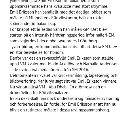
yrkestävling, sa Emil Eriksson till lokalmedia, som
uppmärksammade hans kvalsuccé med stort utrymme.
Emil Eriksson har, parallellt med det dagliga jobbet som
målare på Miljonärens Rättvikskontor, haft en riktigt
spännande tid bakom sig.
För knappt ett år sedan vann han måleri-SM. Det blev
starten på en intensiv hårdträningsperiod inför måleri-EM,
som avgjordes i december avgjordes i Göteborg.
Tyvärr bidrog en kommunikationsmiss till att detta EM blev
en stor besvikelse för honom.
Därför var det en revanschfylld Emil Eriksson som ställde
upp i VM-kvalet mot Malin Arkelöw och Nathalie Andersson
– de övriga två medaljörerna från SM 2016.
Delmomenten i kvalet var snickerimålning, tapetsering och
bildöverföring. När juryn sagt sitt var Emil Eriksson vinnare.
Nu väntar alltså VM i Abu Dhabi. En drömresa och en
drömtävling för Rättviksmålaren.
Innan dess skall han dock underkasta sig månader av träning
och förberedelser. En fördel för Emil Eriksson är att han nu
blivit en rutinerad målare i dessa tävlingssammanhang.