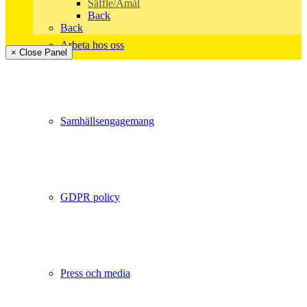
Säffle/Åmål
Back
Back
Arbeta hos oss
× Close Panel
Samhällsengagemang
GDPR policy
Press och media