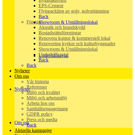
Byggnadsvård
EPS-Cement
Flytspackling av golv, golvutjämning
Back
Företag
Showroom & Utställningslokal
Akustik och brandskydd
Bostadsrättsföreningar
Renovera kontor & kommersiell lokal
Renovering kyrkor och kulturbyggnader
Showroom & Utställningslokal
Underhållsavtal
Underhållsavtal
Back
Back
Nyheter
Om oss
Vår historia
Referenser
Nyheter
Miljö och kvalitet
Miljö och arbetsmiljö
Arbeta hos oss
Samhällsengagemang
GDPR policy
Press och media
Om oss
Back
Aktuella kampanjer