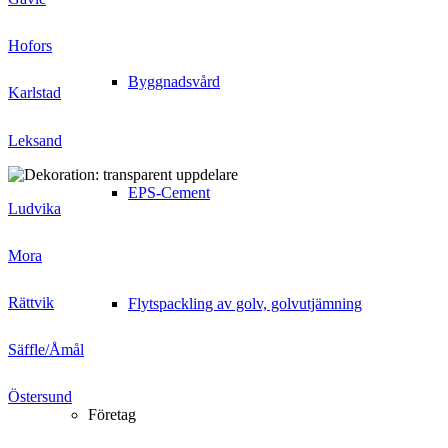
Hofors
Byggnadsvård
Karlstad
Leksand
EPS-Cement
Ludvika
Mora
Rättvik
Flytspackling av golv, golvutjämning
Säffle/Åmål
Östersund
Företag