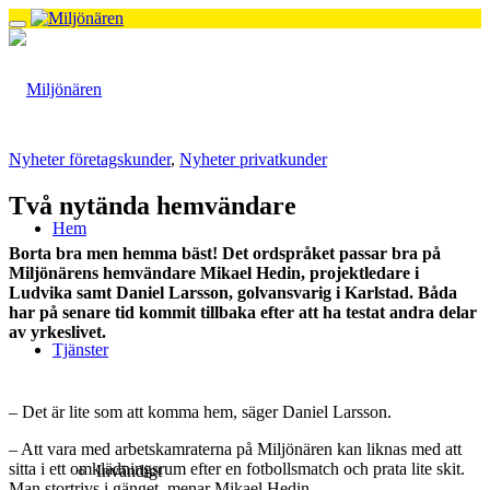
Nyheter företagskunder
,
Nyheter privatkunder
Två nytända hemvändare
Hem
Borta bra men hemma bäst!
Det ordspråket passar bra på
Miljönärens hemvändare Mikael Hedin, projektledare i
Ludvika samt Daniel Larsson, golvansvarig i Karlstad.
Båda
har på senare tid kommit tillbaka efter att ha testat andra delar
av yrkeslivet.
Tjänster
– Det är lite som att komma hem, säger Daniel Larsson.
– Att vara med arbetskamraterna på Miljönären kan liknas med att
sitta i ett omklädningsrum efter en fotbollsmatch och prata lite skit.
Invändigt
Man stortrivs i gänget, menar Mikael Hedin.