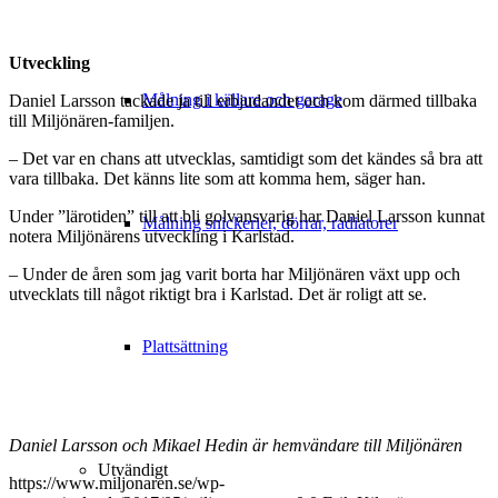
Utveckling
Målning i källare och garage
Daniel Larsson tackade ja till erbjudandet och kom därmed tillbaka
till Miljönären-familjen.
– Det var en chans att utvecklas, samtidigt som det kändes så bra att
vara tillbaka. Det känns lite som att komma hem, säger han.
Under ”lärotiden” till att bli golvansvarig har Daniel Larsson kunnat
Målning snickerier, dörrar, radiatorer
notera Miljönärens utveckling i Karlstad.
– Under de åren som jag varit borta har Miljönären växt upp och
utvecklats till något riktigt bra i Karlstad. Det är roligt att se.
Plattsättning
Daniel Larsson och Mikael Hedin är hemvändare till Miljönären
Utvändigt
https://www.miljonaren.se/wp-