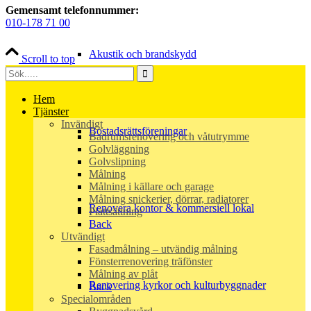
Gemensamt telefonnummer:
010-178 71 00
Akustik och brandskydd
Scroll to top
Hem
Tjänster
Invändigt
Bostadsrättsföreningar
Badrumsrenovering och våtutrymme
Golvläggning
Golvslipning
Målning
Målning i källare och garage
Målning snickerier, dörrar, radiatorer
Renovera kontor & kommersiell lokal
Plattsättning
Back
Utvändigt
Fasadmålning – utvändig målning
Fönsterrenovering träfönster
Målning av plåt
Renovering kyrkor och kulturbyggnader
Back
Specialområden