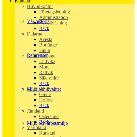
Kontakt
Huvudkontor
Företagsledning
Administration
Vår historia
Visselblåsning
Back
Dalarna
Avesta
Borlänge
Falun
Referenser
Leksand
Ludvika
Mora
Rättvik
Sälen/Idre
Back
Gästrikland
Miljö och kvalitet
Gävle
Hofors
Back
Jämtland
Östersund
Back
Miljö och arbetsmiljö
Värmland
Karlstad