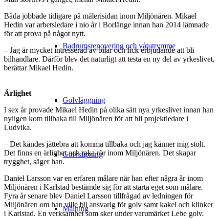
Båda jobbade tidigare på målerisidan inom Miljönären. Mikael
Hedin var arbetsledare i nio år i Borlänge innan han 2014 lämnade
för att prova på något nytt.
Badrumsrenovering och våtutrymme
– Jag är mycket intresserad av bilar och fick erbjudande att bli
bilhandlare. Därför blev det naturligt att testa en ny del av yrkeslivet,
berättar Mikael Hedin.
Ärlighet
Golvläggning
I sex år provade Mikael Hedin på olika sätt nya yrkeslivet innan han
nyligen kom tillbaka till Miljönären för att bli projektledare i
Ludvika.
– Det kändes jättebra att komma tillbaka och jag känner mig stolt.
Det finns en ärlighet och raka rör inom Miljönären. Det skapar
Golvslipning
trygghet, säger han.
Daniel Larsson var en erfaren målare när han efter några år inom
Miljönären i Karlstad bestämde sig för att starta eget som målare.
Fyra år senare blev Daniel Larsson tillfrågad av ledningen för
Miljönären om han ville bli ansvarig för golv samt kakel och klinker
Målning
i Karlstad. En verksamhet som sker under varumärket Lebe golv.