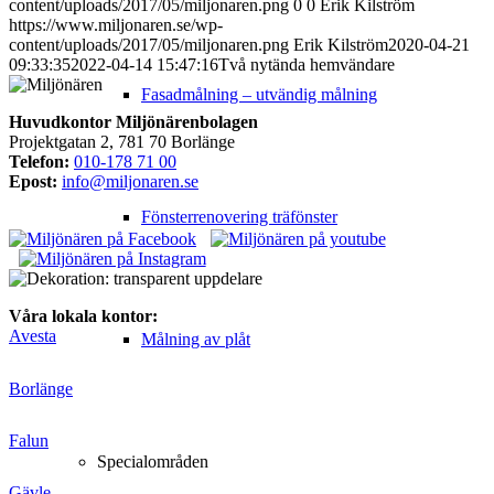
content/uploads/2017/05/miljonaren.png
0
0
Erik Kilström
https://www.miljonaren.se/wp-
content/uploads/2017/05/miljonaren.png
Erik Kilström
2020-04-21
09:33:35
2022-04-14 15:47:16
Två nytända hemvändare
Fasadmålning – utvändig målning
Huvudkontor Miljönärenbolagen
Projektgatan 2, 781 70 Borlänge
Telefon:
010-178 71 00
Epost:
info@miljonaren.se
Fönsterrenovering träfönster
Våra lokala kontor:
Avesta
Målning av plåt
Borlänge
Falun
Specialområden
Gävle