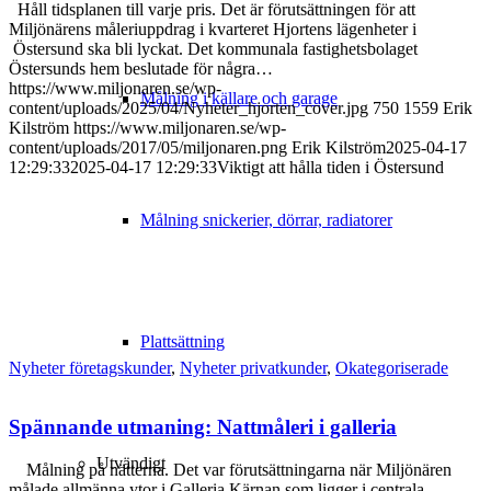
Håll tidsplanen till varje pris. Det är förutsättningen för att
Miljönärens måleriuppdrag i kvarteret Hjortens lägenheter i
Östersund ska bli lyckat. Det kommunala fastighetsbolaget
Östersunds hem beslutade för några…
https://www.miljonaren.se/wp-
Målning i källare och garage
content/uploads/2025/04/Nyheter_hjorten_cover.jpg
750
1559
Erik
Kilström
https://www.miljonaren.se/wp-
content/uploads/2017/05/miljonaren.png
Erik Kilström
2025-04-17
12:29:33
2025-04-17 12:29:33
Viktigt att hålla tiden i Östersund
Målning snickerier, dörrar, radiatorer
Plattsättning
Nyheter företagskunder
,
Nyheter privatkunder
,
Okategoriserade
Spännande utmaning: Nattmåleri i galleria
Utvändigt
Målning på nätterna. Det var förutsättningarna när Miljönären
målade allmänna ytor i Galleria Kärnan som ligger i centrala