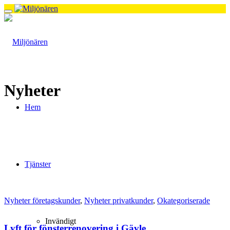
Nyheter
Hem
Tjänster
Nyheter företagskunder
,
Nyheter privatkunder
,
Okategoriserade
Invändigt
Lyft för fönsterrenovering i Gävle