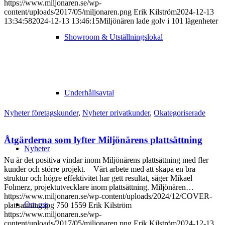
https://www.miljonaren.se/wp-
content/uploads/2017/05/miljonaren.png
Erik Kilström
2024-12-13
13:34:58
2024-12-13 13:46:15
Miljönären lade golv i 101 lägenheter
Showroom & Utställningslokal
Underhållsavtal
Nyheter företagskunder
,
Nyheter privatkunder
,
Okategoriserade
Åtgärderna som lyfter Miljönärens plattsättning
Nyheter
Nu är det positiva vindar inom Miljönärens plattsättning med fler
kunder och större projekt. – Vårt arbete med att skapa en bra
struktur och högre effektivitet har gett resultat, säger Mikael
Folmerz, projektutvecklare inom plattsättning. Miljönären…
https://www.miljonaren.se/wp-content/uploads/2024/12/COVER-
Om oss
plattsattning.jpg
750
1559
Erik Kilström
https://www.miljonaren.se/wp-
content/uploads/2017/05/miljonaren.png
Erik Kilström
2024-12-13