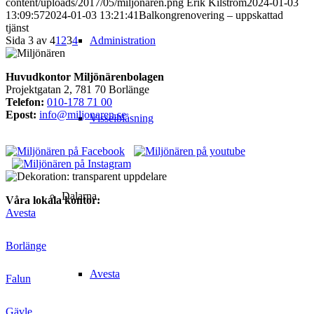
content/uploads/2017/05/miljonaren.png
Erik Kilström
2024-01-03
13:09:57
2024-01-03 13:21:41
Balkongrenovering – uppskattad
tjänst
Sida 3 av 4
1
2
3
4
Administration
Huvudkontor Miljönärenbolagen
Projektgatan 2, 781 70 Borlänge
Telefon:
010-178 71 00
Epost:
info@miljonaren.se
Visselblåsning
Dalarna
Våra lokala kontor:
Avesta
Borlänge
Avesta
Falun
Gävle