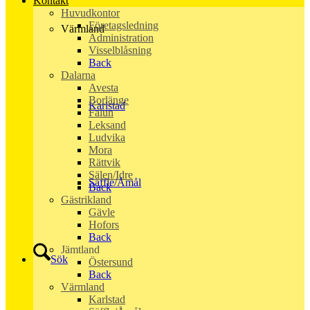
Kontakt
Huvudkontor
Företagsledning
Värmland
Administration
Visselblåsning
Back
Dalarna
Avesta
Borlänge
Karlstad
Falun
Leksand
Ludvika
Mora
Rättvik
Sälen/Idre
Säffle/Åmål
Back
Gästrikland
Gävle
Hofors
Back
Jämtland
Sök
Östersund
Back
Värmland
Karlstad