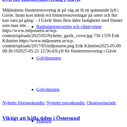
Miljönärens fönsterrenovering är på väg att få ett spännande lyft i
Gävle. Inom kort inleds två fönsterrenoveringar på orten och fler
kan vara på gång: – I Gävle finns flera äldre fastigheter med fönster
som man inte…
Badrumsrenovering och våtutrymme
https://www.miljonaren.se/wp-
content/uploads/2025/05/Nyheter_gavle_cover.jpg
750
1559
Erik
Kilström
https://www.miljonaren.se/wp-
content/uploads/2017/05/miljonaren.png
Erik Kilström
2025-05-09
08:36:10
2025-05-21 12:56:43
Lyft för fönsterrenovering i Gävle
Golvläggning
Golvslipning
Nyheter företagskunder
,
Nyheter privatkunder
,
Okategoriserade
Viktigt att hålla tiden i Östersund
Målning