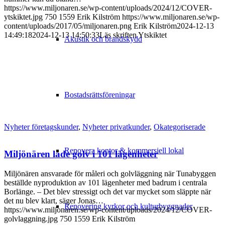
https://www.miljonaren.se/wp-content/uploads/2024/12/COVER-
ytskiktet.jpg
750
1559
Erik Kilström
https://www.miljonaren.se/wp-
content/uploads/2017/05/miljonaren.png
Erik Kilström
2024-12-13
14:49:18
2024-12-13 14:50:33
Läs skriften Ytskiktet
Akustik och brandskydd
Bostadsrättsföreningar
Nyheter företagskunder
,
Nyheter privatkunder
,
Okategoriserade
Renovera kontor & kommersiell lokal
Miljönären lade golv i 101 lägenheter
Miljönären ansvarade för måleri och golvläggning när Tunabyggen
beställde nyproduktion av 101 lägenheter med badrum i centrala
Borlänge. – Det blev stressigt och det var mycket som släppte när
det nu blev klart, säger Jonas…
Renovering kyrkor och kulturbyggnader
https://www.miljonaren.se/wp-content/uploads/2024/12/COVER-
golvlaggning.jpg
750
1559
Erik Kilström