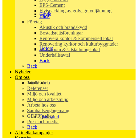
EPS-Cement
Flytspackling av golv, golvutjämning
Gävle
Back
Företag
Akustik och brandskydd
Bostadsrättsföreningar
Renovera kontor & kommersiell lokal
Renovering kyrkor och kulturbyggnader
Hofors
Showroom & Utställningslokal
Underhållsavtal
Back
Back
Nyheter
Om oss
Jämtland
Vår historia
Referenser
Miljö och kvalitet
Miljö och arbetsmiljö
Arbeta hos oss
Samhällsengagemang
GDPR policy
Östersund
Press och media
Back
Aktuella kampanjer