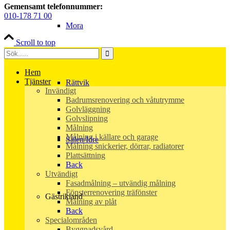
Gemensamt telefonnummer:
010-178 71 00
Mora
Scroll to top
Hem
Tjänster
Rättvik
Invändigt
Badrumsrenovering och våtutrymme
Golvläggning
Golvslipning
Målning
Målning i källare och garage
Sälen/Idre
Målning snickerier, dörrar, radiatorer
Plattsättning
Back
Utvändigt
Fasadmålning – utvändig målning
Fönsterrenovering träfönster
Gästrikland
Målning av plåt
Back
Specialområden
Byggnadsvård