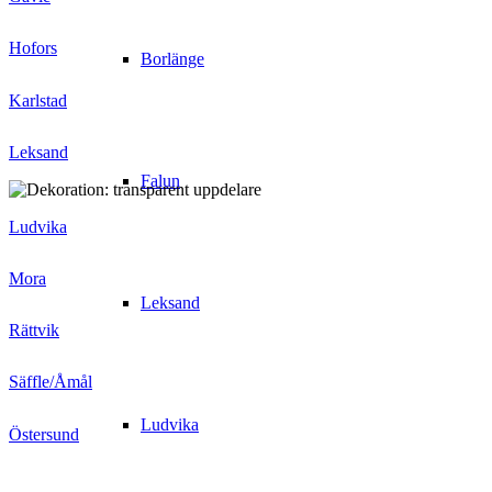
Hofors
Borlänge
Karlstad
Leksand
Falun
Ludvika
Mora
Leksand
Rättvik
Säffle/Åmål
Ludvika
Östersund