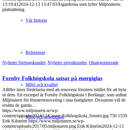
13:19:41
2024-12-13 13:47:03
Åtgärderna som lyfter Miljönärens
plattsättning
Vår historia
Referenser
Nyheter företagskunder
,
Nyheter privatkunder
,
Okategoriserade
Fornby Folkhögskola satsar på energiglas
Miljö och kvalitet
Alltfler inser fördelarna med att renovera fönstren istället för att byta
ut dem. Ett exempel är Fornby Folkhögskola i Borlänge, som anlitat
Miljönären för fönsterrenovering i sina fastigheter. Dessutom vill de
ersätta de gamla…
https://www.miljonaren.se/wp-
content/uploads/2024/12/Cover_Folkhogskola_fonster.jpg
750
1559
Miljö och arbetsmiljö
Erik Kilström
https://www.miljonaren.se/wp-
content/uploads/2017/05/miljonaren.png
Erik Kilström
2024-12-13