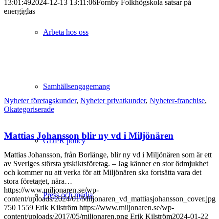
13:01:49
2024-12-13 13:11:06
Fornby Folkhögskola satsar på
energiglas
Arbeta hos oss
Samhällsengagemang
Nyheter företagskunder
,
Nyheter privatkunder
,
Nyheter-franchise
,
Okategoriserade
Mattias Johansson blir ny vd i Miljönären
GDPR policy
Mattias Johansson, från Borlänge, blir ny vd i Miljönären som är ett
av Sveriges största ytskiktsföretag. – Jag känner en stor ödmjukhet
och kommer nu att verka för att Miljönären ska fortsätta vara det
stora företaget, nära…
https://www.miljonaren.se/wp-
Press och media
content/uploads/2024/01/Miljonaren_vd_mattiasjohansson_cover.jpg
750
1559
Erik Kilström
https://www.miljonaren.se/wp-
content/uploads/2017/05/miljonaren.png
Erik Kilström
2024-01-22