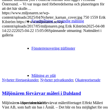
Östersund. – Vi var noga med förberedelserna och planeringen för
att det här skulle…
https://www.miljonaren.se/wp-
content/uploads/2025/04/Nyheter_karnan_cover.jpg
750
1559
Erik
Fasadmålning – utvändig målning
Kilström
https://www.miljonaren.se/wp-
content/uploads/2017/05/miljonaren.png
Erik Kilström
2025-04-08
14:22:22
2025-04-22 15:05:06
Spännande utmaning: Nattmåleri i
galleria
Fönsterrenovering träfönster
Målning av plåt
Nyheter företagskunder
,
Nyheter privatkunder
,
Okategoriserade
Miljönären förvärvar måleri i Dalsland
Specialområden
Miljönären-koncernen har förvärvat måleriföretaget Effekt Måleri
Väst AB, som haft sin bas i Åmål. – Det blir en bra möjlighet för oss