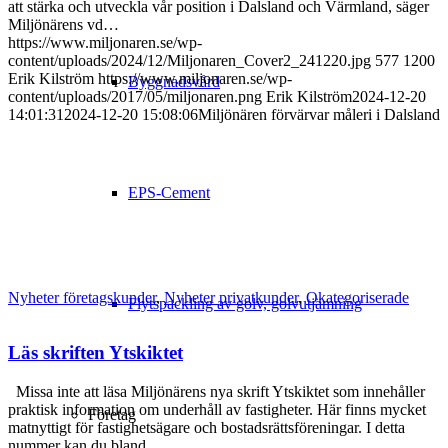
att stärka och utveckla vår position i Dalsland och Värmland, säger
Miljönärens vd…
https://www.miljonaren.se/wp-
content/uploads/2024/12/Miljonaren_Cover2_241220.jpg
577
1200
Erik Kilström
https://www.miljonaren.se/wp-
Byggnadsvård
content/uploads/2017/05/miljonaren.png
Erik Kilström
2024-12-20
14:01:31
2024-12-20 15:08:06
Miljönären förvärvar måleri i Dalsland
EPS-Cement
Nyheter företagskunder
,
Nyheter privatkunder
,
Okategoriserade
Flytspackling av golv, golvutjämning
Läs skriften Ytskiktet
Missa inte att läsa Miljönärens nya skrift Ytskiktet som innehåller
praktisk information om underhåll av fastigheter. Här finns mycket
Företag
matnyttigt för fastighetsägare och bostadsrättsföreningar. I detta
nummer kan du bland…