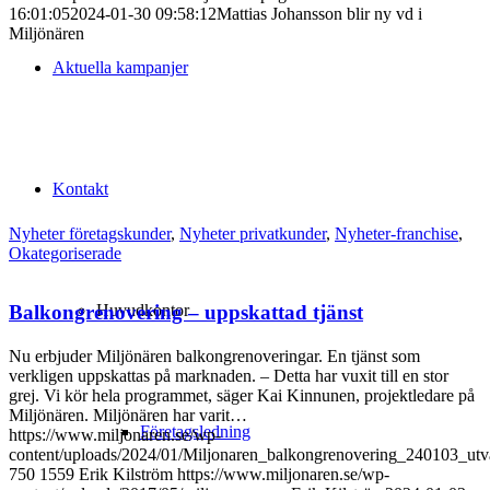
16:01:05
2024-01-30 09:58:12
Mattias Johansson blir ny vd i
Miljönären
Aktuella kampanjer
Kontakt
Nyheter företagskunder
,
Nyheter privatkunder
,
Nyheter-franchise
,
Okategoriserade
Huvudkontor
Balkongrenovering – uppskattad tjänst
Nu erbjuder Miljönären balkongrenoveringar. En tjänst som
verkligen uppskattas på marknaden. – Detta har vuxit till en stor
grej. Vi kör hela programmet, säger Kai Kinnunen, projektledare på
Miljönären. Miljönären har varit…
Företagsledning
https://www.miljonaren.se/wp-
content/uploads/2024/01/Miljonaren_balkongrenovering_240103_utv
750
1559
Erik Kilström
https://www.miljonaren.se/wp-