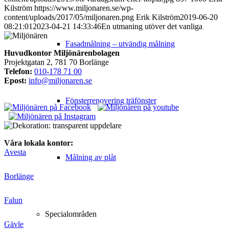
Kilström
https://www.miljonaren.se/wp-
content/uploads/2017/05/miljonaren.png
Erik Kilström
2019-06-20
08:21:01
2023-04-21 14:33:46
En utmaning utöver det vanliga
Fasadmålning – utvändig målning
Huvudkontor Miljönärenbolagen
Projektgatan 2, 781 70 Borlänge
Telefon:
010-178 71 00
Epost:
info@miljonaren.se
Fönsterrenovering träfönster
Våra lokala kontor:
Avesta
Målning av plåt
Borlänge
Falun
Specialområden
Gävle