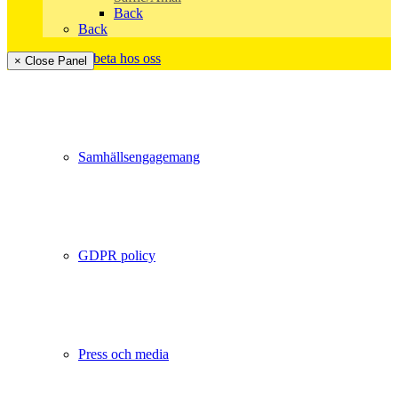
Back
Back
Arbeta hos oss
× Close Panel
Samhällsengagemang
GDPR policy
Press och media