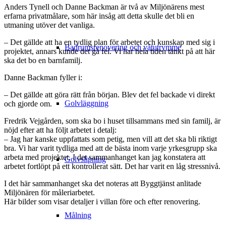
Anders Tynell och Danne Backman är två av Miljönärens mest
erfarna privatmålare, som här insåg att detta skulle det bli en
utmaning utöver det vanliga.
– Det gällde att ha en tydlig plan för arbetet och kunskap med sig i
Badrumsrenovering och våtutrymme
projektet, annars kunde det gå fel. Vi har hela tiden tänkt på att här
ska det bo en barnfamilj.
Danne Backman fyller i:
– Det gällde att göra rätt från början. Blev det fel backade vi direkt
Golvläggning
och gjorde om.
Fredrik Vejgården, som ska bo i huset tillsammans med sin familj, är
nöjd efter att ha följt arbetet i detalj:
– Jag har kanske uppfattats som petig, men vill att det ska bli riktigt
bra. Vi har varit tydliga med att de bästa inom varje yrkesgrupp ska
arbeta med projektet. I det sammanhanget kan jag konstatera att
Golvslipning
arbetet fortlöpt på ett kontrollerat sätt. Det har varit en låg stressnivå.
I det här sammanhanget ska det noteras att Byggtjänst anlitade
Miljönären för måleriarbetet.
Här bilder som visar detaljer i villan före och efter renovering.
Målning