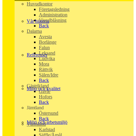
Huvudkontor
Företagsledning
Administration
Visselblåsning
Vår historia
Back
Dalarna
Avesta
Borlänge
Falun
Leksand
Referenser
Ludvika
Mora
Rättvik
Sälen/Idre
Back
Gästrikland
Miljö och kvalitet
Gävle
Hofors
Back
Jämtland
Östersund
Back
Miljö och arbetsmiljö
Värmland
Karlstad
Säffle/Åmål