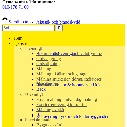
Gemensamt telefonnummer:
010-178 71 00
Scroll to top
Akustik och brandskydd
Hem
Tjänster
Invändigt
Badrumsrenovering och våtutrymme
Bostadsrättsföreningar
Golvläggning
Golvslipning
Målning
Målning i källare och garage
Målning snickerier, dörrar, radiatorer
Plattsättning
Renovera kontor & kommersiell lokal
Back
Utvändigt
Fasadmålning – utvändig målning
Fönsterrenovering träfönster
Målning av plåt
Back
Renovering kyrkor och kulturbyggnader
Specialområden
Byggnadsvård