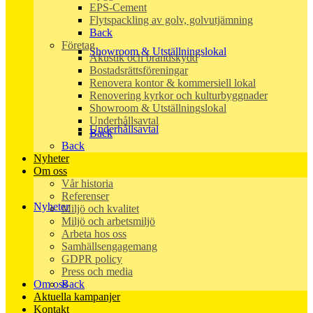
EPS-Cement
Flytspackling av golv, golvutjämning
Back
Företag
Showroom & Utställningslokal
Akustik och brandskydd
Bostadsrättsföreningar
Renovera kontor & kommersiell lokal
Renovering kyrkor och kulturbyggnader
Showroom & Utställningslokal
Underhållsavtal
Underhållsavtal
Back
Back
Nyheter
Om oss
Vår historia
Referenser
Nyheter
Miljö och kvalitet
Miljö och arbetsmiljö
Arbeta hos oss
Samhällsengagemang
GDPR policy
Press och media
Back
Om oss
Aktuella kampanjer
Kontakt