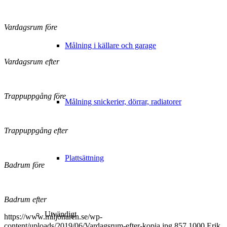
Vardagsrum före
Målning i källare och garage
Vardagsrum efter
Trappuppgång före
Målning snickerier, dörrar, radiatorer
Trappuppgång efter
Plattsättning
Badrum före
Badrum efter
Utvändigt
https://www.miljonaren.se/wp-
content/uploads/2019/06/Vardagsrum-efter-kopia.jpg
857
1000
Erik