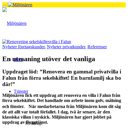
Nyheter företagskunder
,
Nyheter privatkunder
,
Referenser
En utmaning utöver det vanliga
Hem
Uppdraget löd: ”Renovera en gammal privatvilla i
Falun från förra sekelskiftet! En barnfamilj ska bo
där!”
Tjänster
Miljönären fick ett uppdrag att renovera en villa i Falun från
förra sekelskiftet. Det handlade om arbete inom golv, målning
och fönster. När medarbetarna från Miljönären kom dit såg
de att allt var totalt förfallet. I dag, två år senare, är den
klassiska villan i nyskick. Miljönären har gjort jobbet på
uppdrag av Byggtjänst.
Invändigt