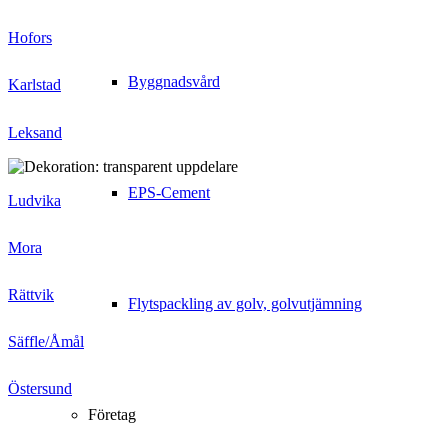
Hofors
Byggnadsvård
Karlstad
Leksand
EPS-Cement
Ludvika
Mora
Rättvik
Flytspackling av golv, golvutjämning
Säffle/Åmål
Östersund
Företag